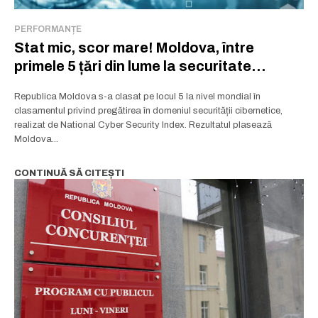
PERFORMANȚE
Stat mic, scor mare! Moldova, între
primele 5 țări din lume la securitate
cibernetică
Republica Moldova s-a clasat pe locul 5 la nivel mondial în
clasamentul privind pregătirea în domeniul securității cibernetice,
realizat de National Cyber Security Index. Rezultatul plasează
Moldova...
CONTINUĂ SĂ CITEȘTI
Rămâi conectat la lumea afacerilor și
Rămâi conectat la lumea afacerilor și
a ideilor care inspiră.
a ideilor care inspiră.
Abonează-te la newsletterul The List și citește știrile altfel.
Abonează-te la newsletterul The List și citește știrile altfel.