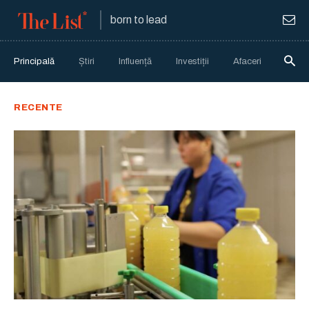
born to lead
Principală
Știri
Influență
Investiții
Afaceri
Anali
RECENTE