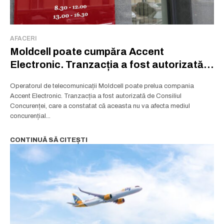
Abonează-te
Abonează-te
Am citit și accept
Am citit și accept
Politica de confidențialitate
Politica de confidențialitate
.
.
AFACERI
Moldcell poate cumpăra Accent
Electronic. Tranzacția a fost autorizată
Rămâi conectat la lumea afacerilor și
de Consiliul Concurenței
a ideilor care inspiră.
Operatorul de telecomunicații Moldcell poate prelua compania
Accent Electronic. Tranzacția a fost autorizată de Consiliul
Abonează-te la newsletterul The List și citește știrile altfel.
Concurenței, care a constatat că aceasta nu va afecta mediul
concurențial...
Abonează-te
CONTINUĂ SĂ CITEȘTI
Am citit și accept
Politica de confidențialitate
.