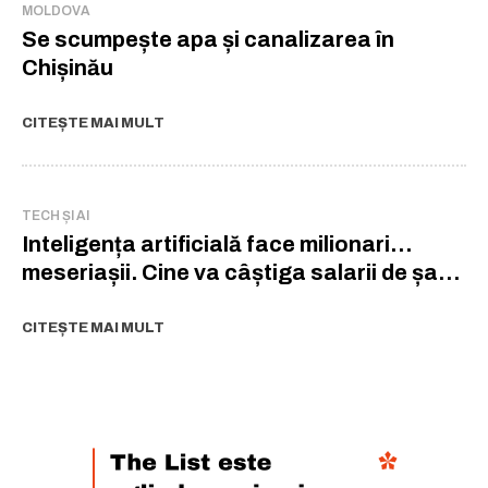
MOLDOVA
Se scumpește apa și canalizarea în
Chișinău
CITEȘTE MAI MULT
TECH ȘI AI
Inteligența artificială face milionari…
meseriașii. Cine va câștiga salarii de șase
cifre în era AI
CITEȘTE MAI MULT