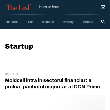
born to lead
Principală
Știri
Influență
Investiții
Afaceri
Anali
Startup
ACHIZIȚII
Moldcell intră în sectorul financiar: a
preluat pachetul majoritar al OCN Prime
Capital