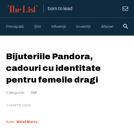
born to lead
Principală
Știri
Influență
Investiții
Afaceri
Anali
Bijuteriile Pandora,
cadouri cu identitate
pentru femeile dragi
Categorie:
Util
3 MARTIE 2026
Autor:
Mihail Marcu