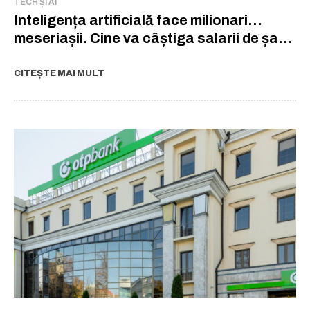
TECH ȘI AI
Inteligența artificială face milionari…
meseriașii. Cine va câștiga salarii de șase
cifre în era AI
CITEȘTE MAI MULT