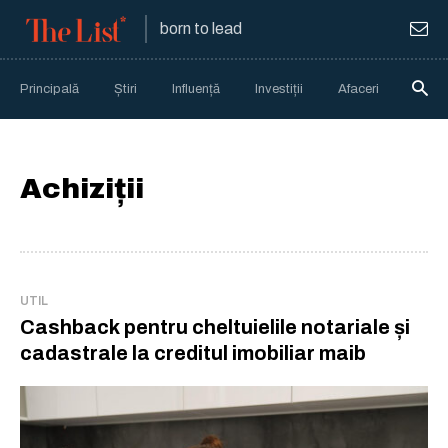
born to lead
Principală
Știri
Influență
Investiții
Afaceri
Anali
Achiziții
UTIL
Cashback pentru cheltuielile notariale și
cadastrale la creditul imobiliar maib