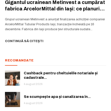
Gigantul ucrainean Metinvest a cumpărat
fabrica ArcelorMittal din Iași: ce planuri
are și ce urmează pentru producția de țevi
Grupul ucrainean Metinvest a anunțat finalizarea achiziției companiei
ArcelorMittal Tubular Products Iași, tranzacție încheiată pe 16
decembrie. Fabrica din Iași produce țevi structurale sudate...
CONTINUĂ SĂ CITEȘTI
RECOMANDATE
Cashback pentru cheltuielile notariale și
cadastrale...
4 august 2026
Se scumpește apa și canalizarea în...
4 august 2026