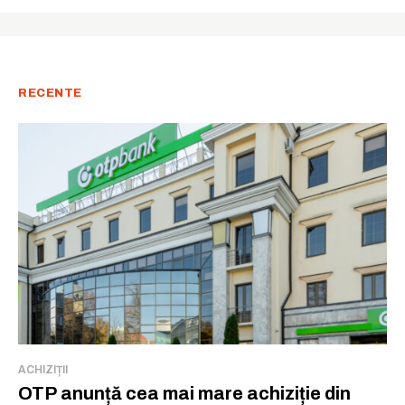
Rămâi conectat la lumea afacerilor și
a ideilor care inspiră.
RECENTE
Abonează-te la newsletterul The List și citește știrile altfel.
Abonează-te
Am citit și accept
Politica de confidențialitate
.
ACHIZIȚII
OTP anunță cea mai mare achiziție din