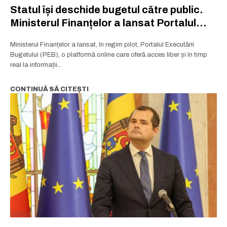
Statul își deschide bugetul către public.
Ministerul Finanțelor a lansat Portalul
Executării Bugetului
Ministerul Finanțelor a lansat, în regim pilot, Portalul Executării
Bugetului (PEB), o platformă online care oferă acces liber și în timp
real la informații...
CONTINUĂ SĂ CITEȘTI
Rămâi conectat la lumea afacerilor și
Rămâi conectat la lumea afacerilor și
a ideilor care inspiră.
a ideilor care inspiră.
Abonează-te la newsletterul The List și citește știrile altfel.
Abonează-te la newsletterul The List și citește știrile altfel.