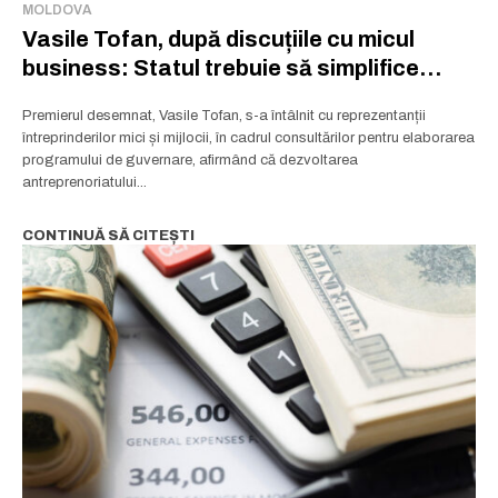
MOLDOVA
Vasile Tofan, după discuțiile cu micul
business: Statul trebuie să simplifice
Abonează-te
Abonează-te
viața afacerilor, nu să pună piedici
Premierul desemnat, Vasile Tofan, s-a întâlnit cu reprezentanții
Am citit și accept
Am citit și accept
Politica de confidențialitate
Politica de confidențialitate
.
.
întreprinderilor mici și mijlocii, în cadrul consultărilor pentru elaborarea
programului de guvernare, afirmând că dezvoltarea
antreprenoriatului...
Rămâi conectat la lumea afacerilor și
a ideilor care inspiră.
CONTINUĂ SĂ CITEȘTI
Abonează-te la newsletterul The List și citește știrile altfel.
Abonează-te
Am citit și accept
Politica de confidențialitate
.