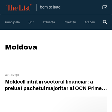
born to lead
Principală
Știri
Influență
Investiții
Afaceri
Anali
Moldova
ACHIZIȚII
Moldcell intră în sectorul financiar: a
preluat pachetul majoritar al OCN Prime
Capital