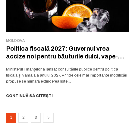
MOLDOVA
Politica fiscală 2027: Guvernul vrea
accize noi pentru băuturile dulci, vape-
urile fără nicotină și artificii
Ministerul Finanțelor a lansat consultările publice pentru politica
fiscală și vamală a anului 2027. Printre cele mai importante modificări
propuse se numără extinderea listei...
CONTINUĂ SĂ CITEȘTI
1
2
3