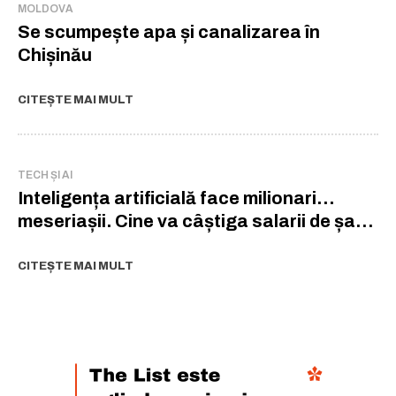
MOLDOVA
Se scumpește apa și canalizarea în
Chișinău
CITEȘTE MAI MULT
TECH ȘI AI
Inteligența artificială face milionari…
meseriașii. Cine va câștiga salarii de șase
cifre în era AI
CITEȘTE MAI MULT