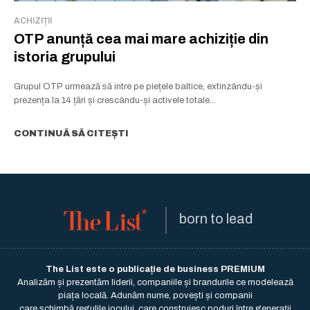
ACHIZIȚII
OTP anunță cea mai mare achiziție din
istoria grupului
Grupul OTP urmează să intre pe piețele baltice, extinzându-și
prezența la 14 țări și crescându-și activele totale...
CONTINUĂ SĂ CITEȘTI
born to lead
The List este o publicație de business PREMIUM
Analizăm și prezentăm liderii, companiile și brandurile ce modelează
piața locală. Adunăm nume, povești și companii
care schimbă regulile jocului, care construiesc poduri între generații