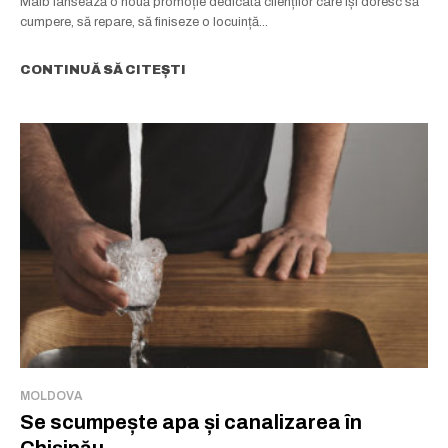
Maib lansează o nouă promoție dedicată clienților care își doresc să
cumpere, să repare, să finiseze o locuință...
CONTINUĂ SĂ CITEȘTI
MOLDOVA
Se scumpește apa și canalizarea în