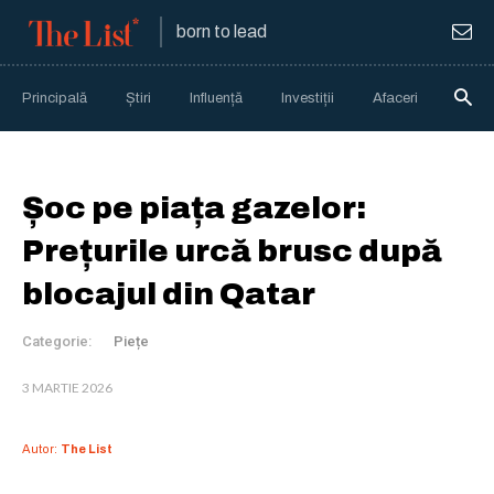
born to lead
Principală
Știri
Influență
Investiții
Afaceri
Anali
Șoc pe piața gazelor:
Prețurile urcă brusc după
blocajul din Qatar
Categorie:
Piețe
3 MARTIE 2026
Autor:
The List