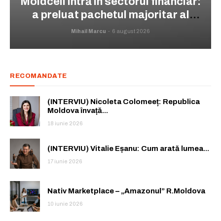
Moldcell intră în sectorul financiar:
a preluat pachetul majoritar al
OCN Prime Capital
Mihail Marcu
-
6 august 2026
RECOMANDATE
(INTERVIU) Nicoleta Colomeeț: Republica
Moldova învață...
18 iunie 2026
(INTERVIU) Vitalie Eșanu: Cum arată lumea...
17 iunie 2026
Nativ Marketplace – „Amazonul” R.Moldova
10 iunie 2026