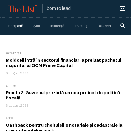
born to lead
Principală
Știri
Influență
Investiții
Afaceri
Anali
ACHIZIȚII
Moldcell intră în sectorul financiar: a preluat pachetul
majoritar al OCN Prime Capital
6 august 2026
CIFRE
Runda 2. Guvernul prezintă un nou proiect de politică
fiscală
6 august 2026
UTIL
Cashback pentru cheltuielile notariale și cadastrale la
creditul imobiliar maib