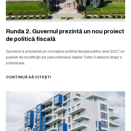
Rămâi conectat la lumea afacerilor și
Rămâi conectat la lumea afacerilor și
Runda 2. Guvernul prezintă un nou proiect
a ideilor care inspiră.
a ideilor care inspiră.
de politică fiscală
Abonează-te la newsletterul The List și citește știrile altfel.
Abonează-te la newsletterul The List și citește știrile altfel.
Guvernul a prezentat joi conceptul politicii fiscale pentru anul 2027, un
pachet de modificări pe care premierul Vasile Tofan îl descrie drept o
schimbare...
Abonează-te
Abonează-te
CONTINUĂ SĂ CITEȘTI
Am citit și accept
Am citit și accept
Politica de confidențialitate
Politica de confidențialitate
.
.
Rămâi conectat la lumea afacerilor și
a ideilor care inspiră.
Abonează-te la newsletterul The List și citește știrile altfel.