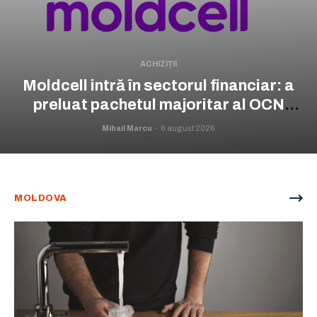
ACHIZIȚII
Moldcell intră în sectorul financiar: a
preluat pachetul majoritar al OCN
Prime Capital
Mihail Marcu
-
6 august 2026
MOLDOVA