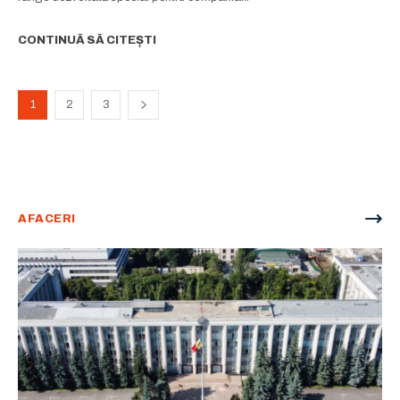
CONTINUĂ SĂ CITEȘTI
1
2
3
AFACERI