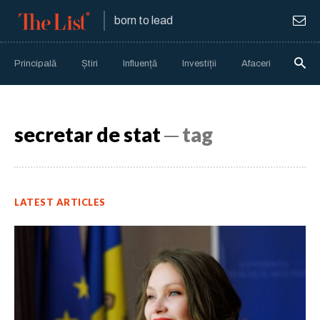
born to lead
Principală
Știri
Influență
Investiții
Afaceri
Anali
secretar de stat
─ tag
LATEST ARTICLES