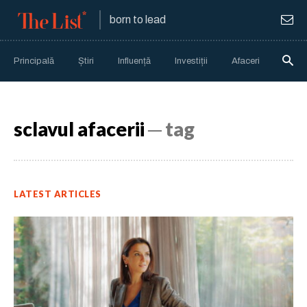
born to lead
Principală
Știri
Influență
Investiții
Afaceri
Anali
sclavul afacerii
─ tag
LATEST ARTICLES