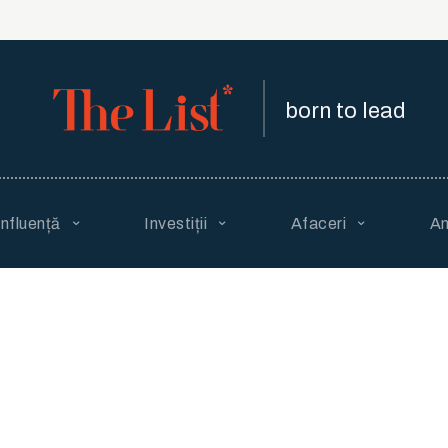
born to lead
Influență
Investiții
Afaceri
An