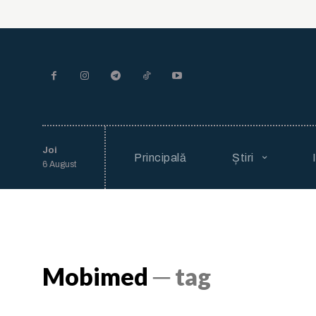
Joi
Principală
Știri
6 August
Mobimed
─ tag