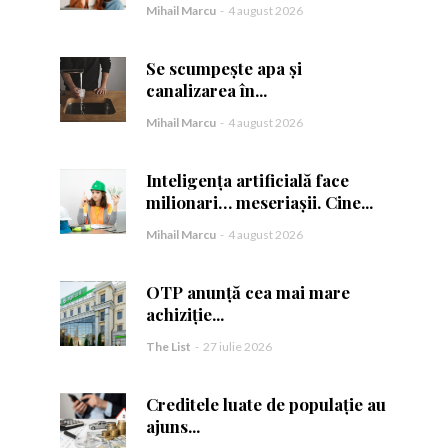
Mihail Marcu
-
4 august 2026
Se scumpește apa și
canalizarea în...
Mihail Marcu
-
4 august 2026
ă.
Inteligența artificială face
milionari… meseriașii. Cine...
Mihail Marcu
-
4 august 2026
OTP anunță cea mai mare
achiziție...
The List
-
27 iulie 2026
Creditele luate de populație au
ajuns...