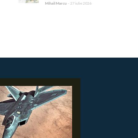
Mihail Marcu
-
27 iulie 2026