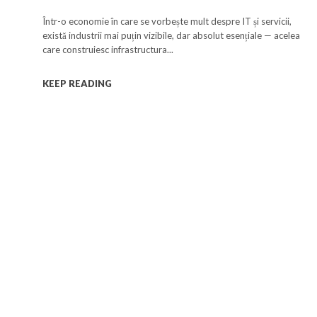
care nu se teme de nișe
Într-o economie în care se vorbește mult despre IT și servicii,
există industrii mai puțin vizibile, dar absolut esențiale — acelea
care construiesc infrastructura...
KEEP READING
a