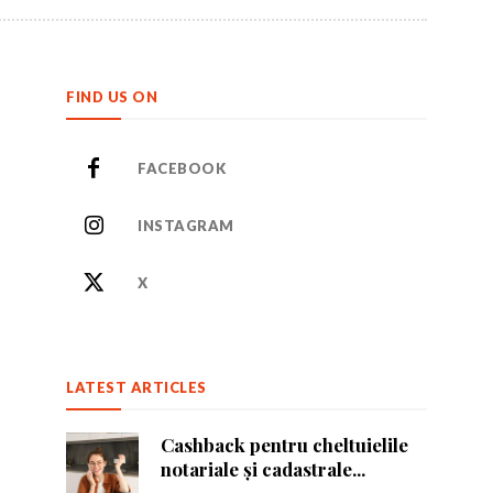
FIND US ON
FACEBOOK
INSTAGRAM
or care inspiră.
or care inspiră.
X
LATEST ARTICLES
nează-te
nează-te
Cashback pentru cheltuielile
notariale și cadastrale...