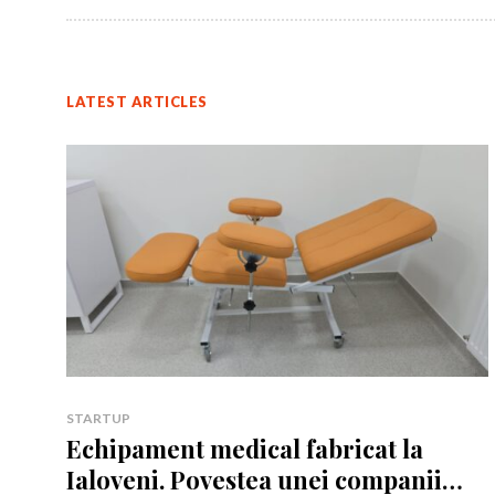
LATEST ARTICLES
Rămâi conectat 
Rămâi conectat 
STARTUP
Echipament medical fabricat la
Ialoveni. Povestea unei companii
Am citit 
Am citit 