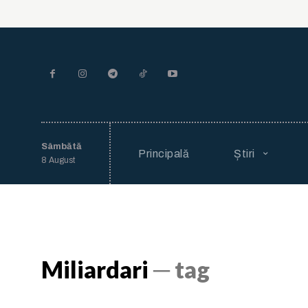
Sâmbătă
Principală
Știri
8 August
Miliardari
─ tag