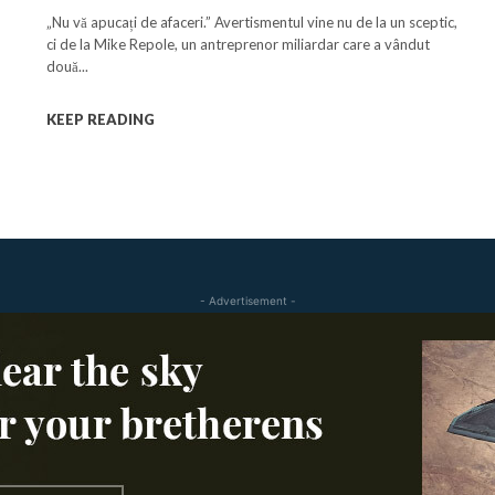
dolari: „Nu faceți asta”
„Nu vă apucați de afaceri.” Avertismentul vine nu de la un sceptic,
ci de la Mike Repole, un antreprenor miliardar care a vândut
două...
KEEP READING
- Advertisement -