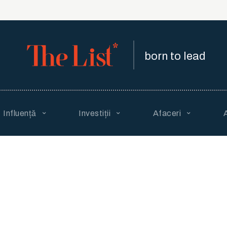
born to lead
Influență
Investiții
Afaceri