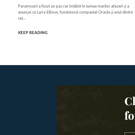
preluarea Warner
Paramount a făcut un pas rar întâlnit în lumea marilor afaceri și a
anunțat că Larry Ellison, fondatorul companiei Oracle și unul dintre
cei...
KEEP READING