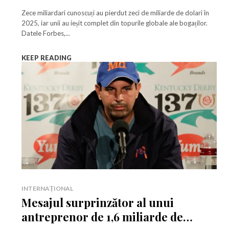
oameni ai lumii au pierdut averi
citește știrile altfel.
Zece miliardari cunoscuți au pierdut zeci de miliarde de dolari în
uriașe în 2025
2025, iar unii au ieșit complet din topurile globale ale bogaților.
Datele Forbes,...
Abonează-te
KEEP READING
Am citit și accept
Politica de confidențialitate
.
INTERNAȚIONAL
Mesajul surprinzător al unui
antreprenor de 1,6 miliarde de