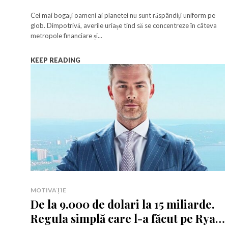
cele mai mari averi
Cei mai bogați oameni ai planetei nu sunt răspândiți uniform pe
Rămâi conectat 
Rămâi conectat 
glob. Dimpotrivă, averile uriașe tind să se concentreze în câteva
metropole financiare și...
KEEP READING
Am citit 
Am citit 
a
MOTIVAȚIE
De la 9.000 de dolari la 15 miliarde.
Regula simplă care l-a făcut pe Ryan