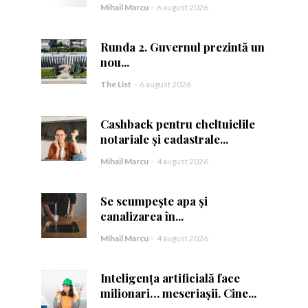
Mihail Marcu
-
6 august 2026
or care inspiră.
or care inspiră.
Runda 2. Guvernul prezintă un
nou...
The List
-
6 august 2026
Cashback pentru cheltuielile
nează-te
nează-te
notariale și cadastrale...
Mihail Marcu
-
4 august 2026
Se scumpește apa și
canalizarea în...
Mihail Marcu
-
4 august 2026
ă.
Inteligența artificială face
milionari… meseriașii. Cine...