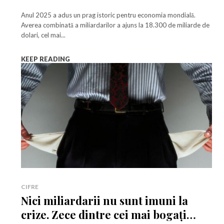
Anul 2025 a adus un prag istoric pentru economia mondială.
la lumea afacerilor și a ideil
la lumea afacerilor și a ideil
Averea combinată a miliardarilor a ajuns la 18.300 de miliarde de
dolari, cel mai...
Abonează-te la newsletterul The List și citește știrile altfel.
Abonează-te la newsletterul The List și citește știrile altfel.
KEEP READING
Abo
Abo
și accept
și accept
Politica de confidențialitate
Politica de confidențialitate
.
.
Rămâi conectat la lumea
facerilor și a ideilor care inspir
CIFRE
Nici miliardarii nu sunt imuni la
crize. Zece dintre cei mai bogați
Abonează-te la newsletterul The List și