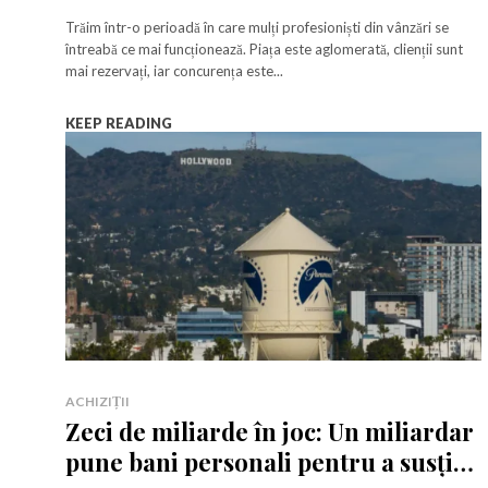
Serhant de neoprit
Trăim într-o perioadă în care mulți profesioniști din vânzări se
întreabă ce mai funcționează. Piața este aglomerată, clienții sunt
mai rezervați, iar concurența este...
KEEP READING
ACHIZIȚII
Zeci de miliarde în joc: Un miliardar
pune bani personali pentru a susține