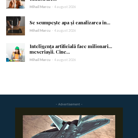
Abonează-te
Mihail Marcu
-
4 august 2026
Am citit și accept
Politica de confidențialitate
.
Se scumpește apa și canalizarea în...
Mihail Marcu
-
4 august 2026
Inteligența artificială face milionari…
meseriașii. Cine...
Mihail Marcu
-
4 august 2026
- Advertisement -