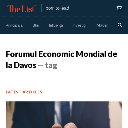
born to lead
Principală
Știri
Influență
Investiții
Afaceri
Anali
Forumul Economic Mondial de
la Davos
─ tag
LATEST ARTICLES