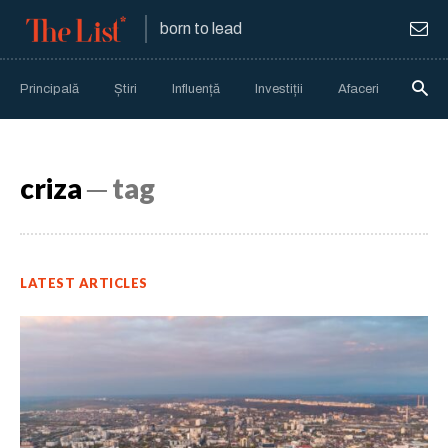
born to lead
Principală
Știri
Influență
Investiții
Afaceri
Anali
criza
─ tag
LATEST ARTICLES