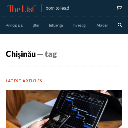
born to lead
Principală
Știri
Influență
Investiții
Afaceri
Anali
Chişinău
─ tag
LATEST ARTICLES