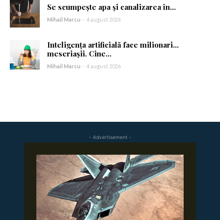
Se scumpește apa și canalizarea în...
Am citit și accept
Politica de confidențialitate
.
Mihail Marcu
-
4 august 2026
Inteligența artificială face milionari…
meseriașii. Cine...
Mihail Marcu
-
4 august 2026
- Advertisement -