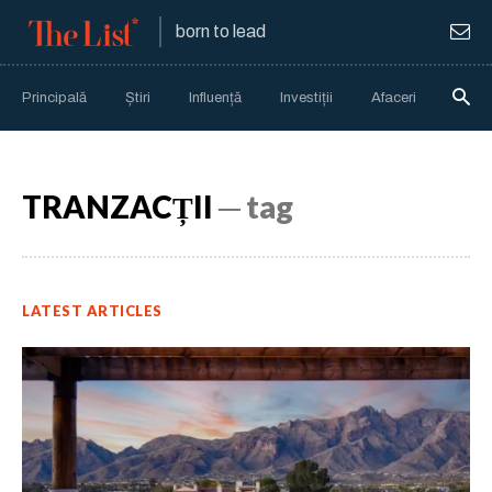
born to lead
Principală
Știri
Influență
Investiții
Afaceri
Anali
TRANZACȚII
─ tag
LATEST ARTICLES