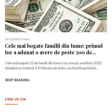
INTERNAȚIONAL
Cele mai bogate familii din lume: primul
loc a adunat o avere de peste 500 de
miliarde de dolari
Cele mai bogate 25 de familii din lume și-au crescut averile în 2025,
Rămâi conectat la lumea afacerilor și
Rămâi conectat la lumea afacerilor și
atingând un total de 2,9 trilioane de dolari, pe fondul aprecierii...
a ideilor care inspiră.
a ideilor care inspiră.
KEEP READING
Abonează-te la newsletterul The List și citește știrile altfel.
Abonează-te la newsletterul The List și citește știrile altfel.
FIND US ON
Abonează-te
Abonează-te