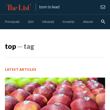
born to lead
Principală
Știri
Influență
Investiții
Afaceri
Anali
top
─ tag
LATEST ARTICLES