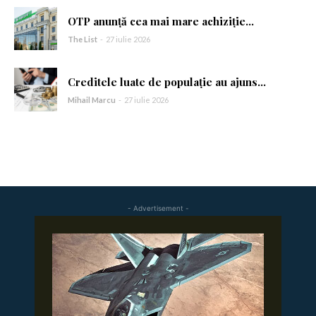
OTP anunță cea mai mare achiziție...
The List
-
27 iulie 2026
Creditele luate de populație au ajuns...
Mihail Marcu
-
27 iulie 2026
- Advertisement -