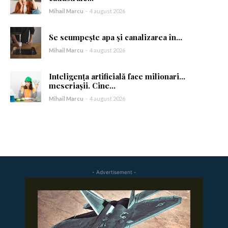
Abonează-te
Mihail Marcu
-
4 august 2026
Am citit și accept
Politica de confidențialitate
.
Se scumpește apa și canalizarea în...
Mihail Marcu
-
4 august 2026
Inteligența artificială face milionari…
meseriașii. Cine...
Mihail Marcu
-
4 august 2026
- Advertisement -