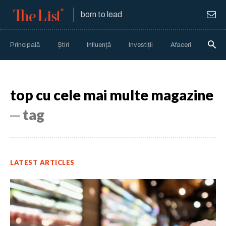
born to lead
Principală
Știri
Influență
Investiții
Afaceri
Anali
top cu cele mai multe magazine
─ tag
LATEST ARTICLES