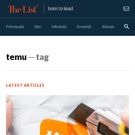
born to lead
Principală
Știri
Influență
Investiții
Afaceri
Anali
temu
─ tag
LATEST ARTICLES