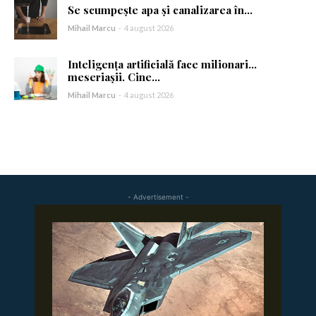
Se scumpește apa și canalizarea în...
Am citit și accept
Politica de confidențialitate
.
Mihail Marcu
-
4 august 2026
Inteligența artificială face milionari…
meseriașii. Cine...
Mihail Marcu
-
4 august 2026
- Advertisement -