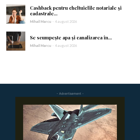
Cashback pentru cheltuielile notariale și
Am citit și accept
Politica de confidențialitate
.
cadastrale...
Mihail Marcu
-
4 august 2026
Se scumpește apa și canalizarea în...
Mihail Marcu
-
4 august 2026
- Advertisement -