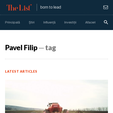
born to lead
Principală
Știri
Influență
Investiții
Afaceri
Anali
Pavel Filip
─ tag
LATEST ARTICLES