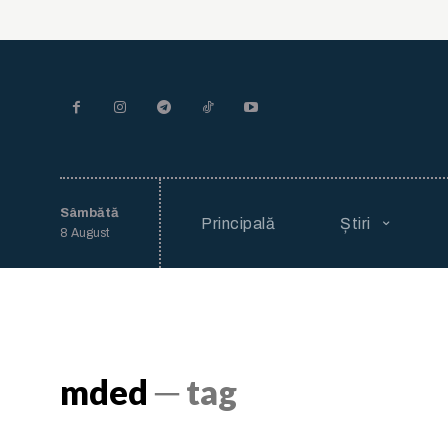
Sâmbătă
Principală
Știri
8 August
mded
─ tag