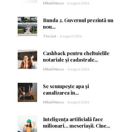
Mihail Marcu
-
6 august 2026
Runda 2. Guvernul prezintă un
nou...
The List
-
6 august 2026
ă.
Cashback pentru cheltuielile
notariale și cadastrale...
Mihail Marcu
-
4 august 2026
Se scumpește apa și
canalizarea în...
Mihail Marcu
-
4 august 2026
Inteligența artificială face
milionari… meseriașii. Cine...