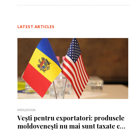
LATEST ARTICLES
Rămâi conectat 
Rămâi conectat 
MOLDOVA
Vești pentru exportatori: produsele
moldovenești nu mai sunt taxate cu