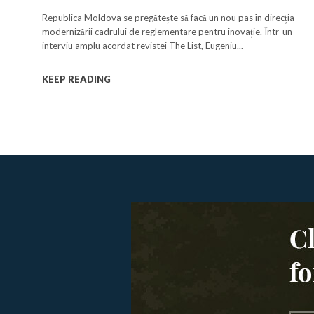
pentru startup-uri
Republica Moldova se pregătește să facă un nou pas în direcția
modernizării cadrului de reglementare pentru inovație. Într-un
interviu amplu acordat revistei The List, Eugeniu...
KEEP READING