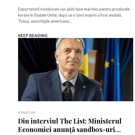
25% în SUA
Am citit 
Am citit 
Exportatorii moldoveni vor plăti taxe mai mici pentru produsele
livrate în Statele Unite, după ce o taxă majoră a fost anulată.
Totuși, autoritățile americane...
KEEP READING
a
STARTUP
Din interviul The List: Ministerul
Economiei anunță sandbox-uri