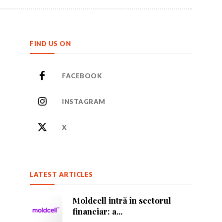
FIND US ON
FACEBOOK
INSTAGRAM
X
or care inspiră.
or care inspiră.
LATEST ARTICLES
Moldcell intră în sectorul
nează-te
nează-te
financiar: a...