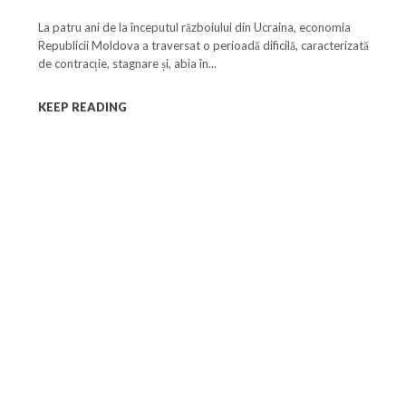
Moldova între 2022 și 2025
și accept
și accept
Politica de confidențialitate
Politica de confidențialitate
.
.
La patru ani de la începutul războiului din Ucraina, economia
Republicii Moldova a traversat o perioadă dificilă, caracterizată
de contracție, stagnare și, abia în...
Rămâi conectat la lumea
KEEP READING
facerilor și a ideilor care inspir
Abonează-te la newsletterul The List și
citește știrile altfel.
Abonează-te
Am citit și accept
Politica de confidențialitate
.