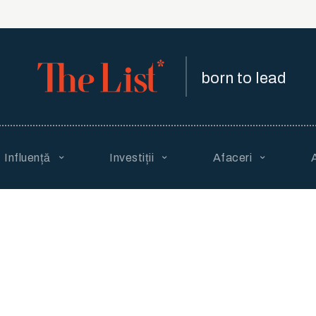
born to lead
Influență
Investiții
Afaceri