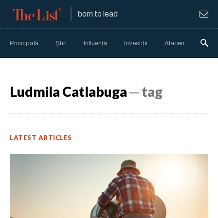
born to lead
Principală
Știri
Influență
Investiții
Afaceri
Anali
Ludmila Catlabuga
─ tag
LATEST ARTICLES