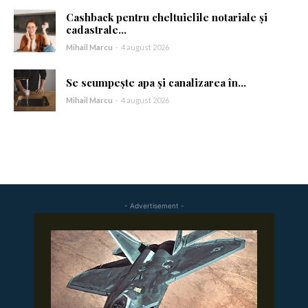
Cashback pentru cheltuielile notariale și
Am citit și accept
Politica de confidențialitate
.
cadastrale...
Mihail Marcu
-
4 august 2026
Se scumpește apa și canalizarea în...
Mihail Marcu
-
4 august 2026
- Advertisement -