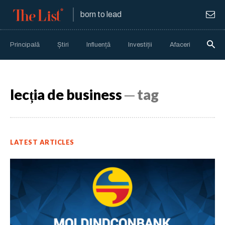
born to lead
Principală
Știri
Influență
Investiții
Afaceri
Anali
lecția de business
─ tag
LATEST ARTICLES