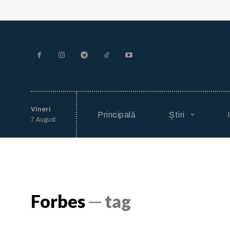
Vineri
Principală
Știri
7 August
Forbes
─ tag