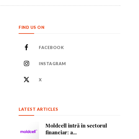
FIND US ON
FACEBOOK
INSTAGRAM
or care inspiră.
or care inspiră.
X
LATEST ARTICLES
nează-te
nează-te
Moldcell intră în sectorul
financiar: a...