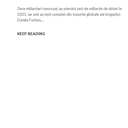
oameni ai lumii au pierdut averi
Zece miliardari cunoscuți au pierdut zeci de miliarde de dolari în
uriașe în 2025
2025, iar unii au ieșit complet din topurile globale ale bogaților.
Datele Forbes,...
KEEP READING
a