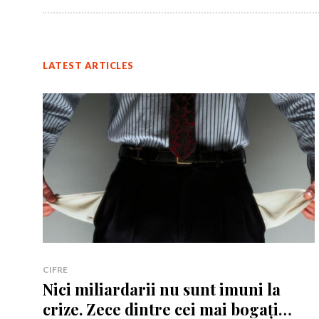
LATEST ARTICLES
Rămâi conectat 
Rămâi conectat 
CIFRE
Nici miliardarii nu sunt imuni la
crize. Zece dintre cei mai bogați
Am citit 
Am citit 