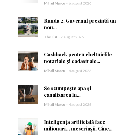
Mihail Marcu
-
6 august 2026
Runda 2. Guvernul prezintă un
nou...
The List
-
6 august 2026
ă.
Cashback pentru cheltuielile
notariale și cadastrale...
Mihail Marcu
-
4 august 2026
Se scumpește apa și
canalizarea în...
Mihail Marcu
-
4 august 2026
Inteligența artificială face
milionari… meseriașii. Cine...