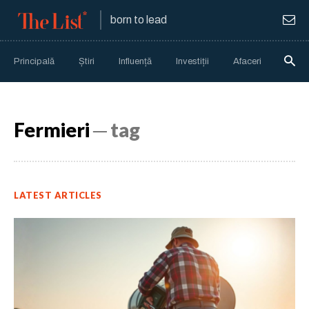
born to lead
Principală
Știri
Influență
Investiții
Afaceri
Anali
Fermieri
─ tag
LATEST ARTICLES