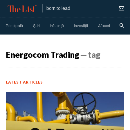
born to lead
Principală
Știri
Influență
Investiții
Afaceri
Anali
Energocom Trading
─ tag
LATEST ARTICLES