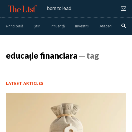
born to lead
Principală
Știri
Influență
Investiții
Afaceri
Anali
educație financiara
─ tag
LATEST ARTICLES