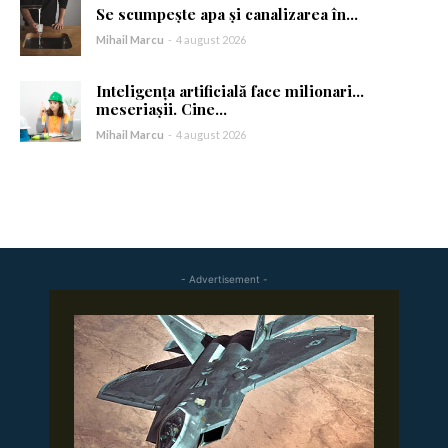
Se scumpește apa și canalizarea în...
Am citit și accept
Politica de confidențialitate
.
Mihail Marcu
-
4 august 2026
Inteligența artificială face milionari…
meseriașii. Cine...
Mihail Marcu
-
4 august 2026
- Advertisement -