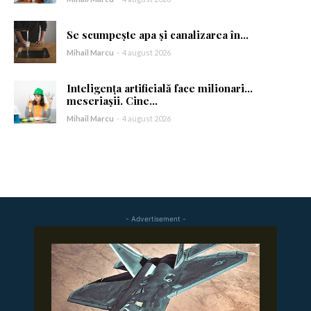
Se scumpește apa și canalizarea în...
Mihail Marcu
-
4 august 2026
Inteligența artificială face milionari…
meseriașii. Cine...
Mihail Marcu
-
4 august 2026
- Advertisement -