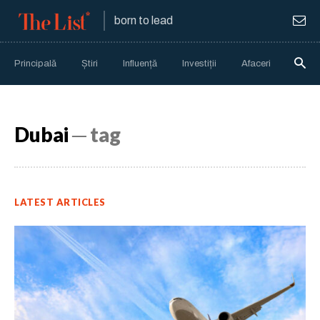
born to lead
Principală
Știri
Influență
Investiții
Afaceri
Anali
Dubai
─ tag
LATEST ARTICLES