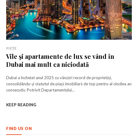
PIEȚE
Vile și apartamente de lux se vând în
Dubai mai mult ca niciodată
Dubai a încheiat anul 2025 cu vânzări record de proprietăți,
consolidându-și statutul de piață imobiliară de top pentru al cincilea an
Rămâi conectat la lumea afacerilor și
Rămâi conectat la lumea afacerilor și
consecutiv. Potrivit Departamentului...
a ideilor care inspiră.
a ideilor care inspiră.
KEEP READING
Abonează-te la newsletterul The List și citește știrile altfel.
Abonează-te la newsletterul The List și citește știrile altfel.
FIND US ON
Abonează-te
Abonează-te