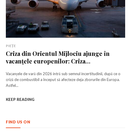
PIEȚE
Criza din Orientul Mijlociu ajunge în
vacanțele europenilor: Criza
combustibilului se adâncește
Vacanțele de vară din 2026 intră sub semnul incertitudinii, după ce o
criză de combustibil a început să afecteze deja zborurile din Europa.
Rămâi conectat la lumea afacerilor și
Rămâi conectat la lumea afacerilor și
Astfel...
a ideilor care inspiră.
a ideilor care inspiră.
KEEP READING
Abonează-te la newsletterul The List și citește știrile altfel.
Abonează-te la newsletterul The List și citește știrile altfel.
FIND US ON
Abonează-te
Abonează-te