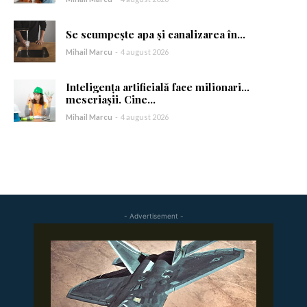
Se scumpește apa și canalizarea în...
Mihail Marcu
-
4 august 2026
Inteligența artificială face milionari…
meseriașii. Cine...
Mihail Marcu
-
4 august 2026
- Advertisement -