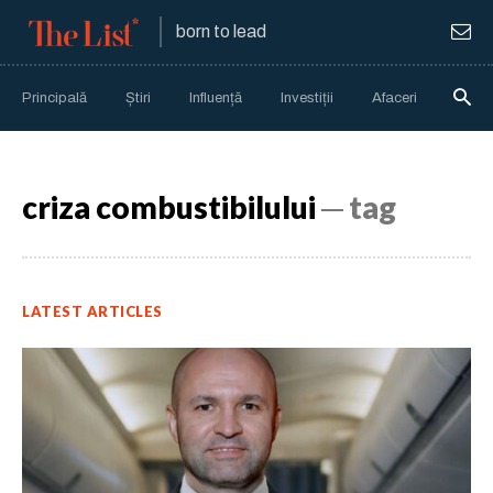
born to lead
Principală
Știri
Influență
Investiții
Afaceri
Anali
criza combustibilului
─ tag
LATEST ARTICLES