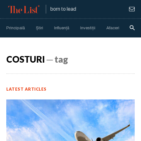
born to lead
Principală
Știri
Influență
Investiții
Afaceri
Anali
COSTURI
─ tag
LATEST ARTICLES