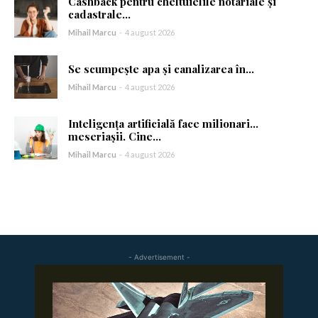
Cashback pentru cheltuielile notariale și
cadastrale...
Mihail Marcu
-
4 august 2026
Se scumpește apa și canalizarea în...
Mihail Marcu
-
4 august 2026
Inteligența artificială face milionari…
meseriașii. Cine...
Mihail Marcu
-
4 august 2026
- Advertisement -