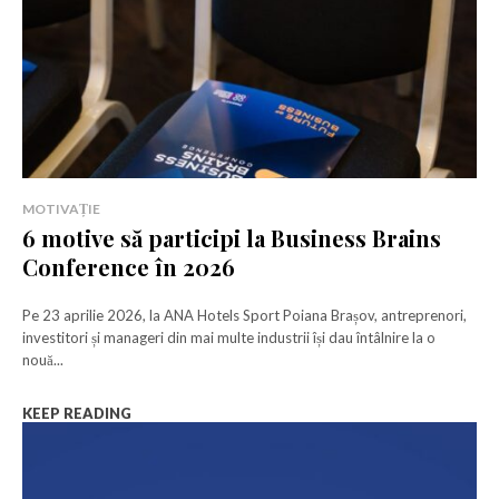
Rămâi conectat la lumea afacerilor și
Rămâi conectat la lumea afacerilor și
a ideilor care inspiră.
a ideilor care inspiră.
Abonează-te la newsletterul The List și citește știrile altfel.
Abonează-te la newsletterul The List și citește știrile altfel.
MOTIVAȚIE
6 motive să participi la Business Brains
Abonează-te
Abonează-te
Conference în 2026
Am citit și accept
Am citit și accept
Politica de confidențialitate
Politica de confidențialitate
.
.
Pe 23 aprilie 2026, la ANA Hotels Sport Poiana Brașov, antreprenori,
investitori și manageri din mai multe industrii își dau întâlnire la o
nouă...
Rămâi conectat la lumea afacerilor și
a ideilor care inspiră.
KEEP READING
Abonează-te la newsletterul The List și citește știrile altfel.