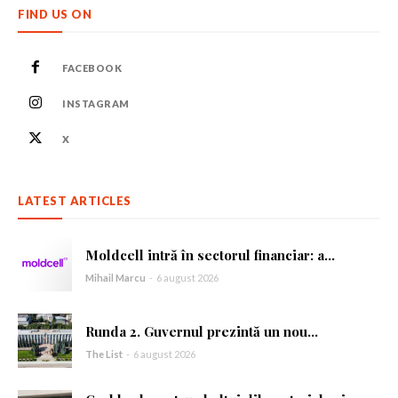
FIND US ON
FACEBOOK
INSTAGRAM
X
LATEST ARTICLES
Moldcell intră în sectorul financiar: a...
Mihail Marcu
-
6 august 2026
Runda 2. Guvernul prezintă un nou...
The List
-
6 august 2026