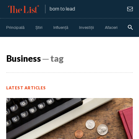
born to lead
Principală
Știri
Influență
Investiții
Afaceri
Anali
Business
─ tag
LATEST ARTICLES