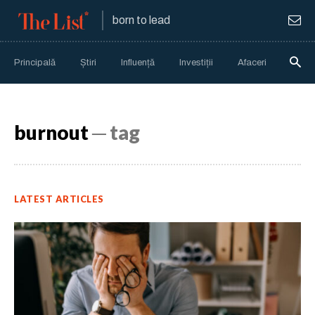
born to lead
Principală
Știri
Influență
Investiții
Afaceri
Anali
burnout
─ tag
LATEST ARTICLES