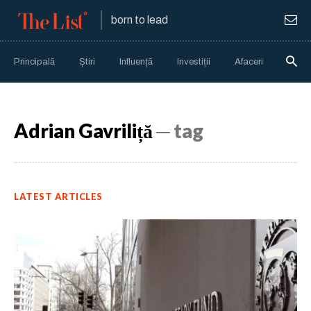
born to lead
Principală
Știri
Influență
Investiții
Afaceri
Anali
Adrian Gavriliță
─ tag
LATEST ARTICLES