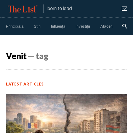
born to lead
Principală
Știri
Influență
Investiții
Afaceri
Anali
Venit
─ tag
LATEST ARTICLES