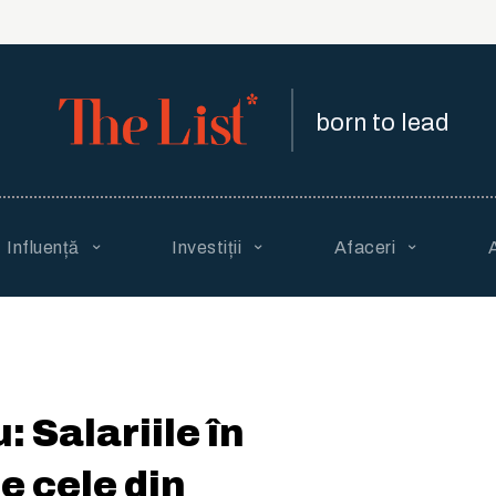
born to lead
Influență
Investiții
Afaceri
: Salariile în
e cele din