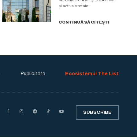
și activele totale...
CONTINUĂ SĂ CITEȘTI
e
Publicitate
Ecosistemul The List
SUBSCRIBE