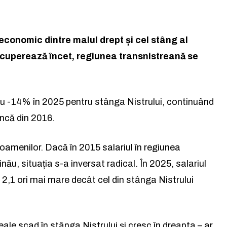
la lumea afacerilor și a ideil
la lumea afacerilor și a ideil
conomic dintre malul drept și cel stâng al
recuperează încet, regiunea transnistreană se
Abonează-te la newsletterul The List și citește știrile altfel.
Abonează-te la newsletterul The List și citește știrile altfel.
 cu -14% în 2025 pentru stânga Nistrului, continuând
Abo
Abo
încă din 2016.
și accept
și accept
Politica de confidențialitate
Politica de confidențialitate
.
.
 oamenilor. Dacă în 2015 salariul în regiunea
u, situația s-a inversat radical. În 2025, salariul
Rămâi conectat la lumea
 2,1 ori mai mare decât cel din stânga Nistrului
facerilor și a ideilor care inspir
ale scad în stânga Nistrului și cresc în dreapta – ar