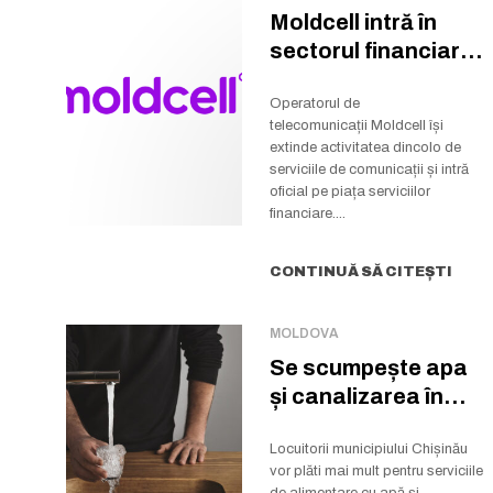
Moldcell intră în
sectorul financiar:
a preluat pachetul
majoritar...
Operatorul de
telecomunicații Moldcell își
extinde activitatea dincolo de
serviciile de comunicații și intră
oficial pe piața serviciilor
financiare....
CONTINUĂ SĂ CITEȘTI
MOLDOVA
Se scumpește apa
și canalizarea în
Chișinău
Locuitorii municipiului Chișinău
vor plăti mai mult pentru serviciile
de alimentare cu apă și