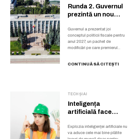
Runda 2. Guvernul
prezintă un nou
proiect de politică...
Guvernul a prezentat joi
conceptul politicii fiscale pentru
anul 2027, un pachet de
modificări pe care premierul...
CONTINUĂ SĂ CITEȘTI
TECH ȘI AI
Inteligența
artificială face
milionari…
meseriașii. Cine va
Explozia inteligenței artificiale nu
va aduce cele mai bine plătite
câștiga salarii...
locuri de muncă doar pentru