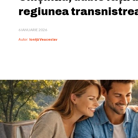
regiunea transnistre
6 IANUARIE 2026
Autor:
Ioniță Veaceslav