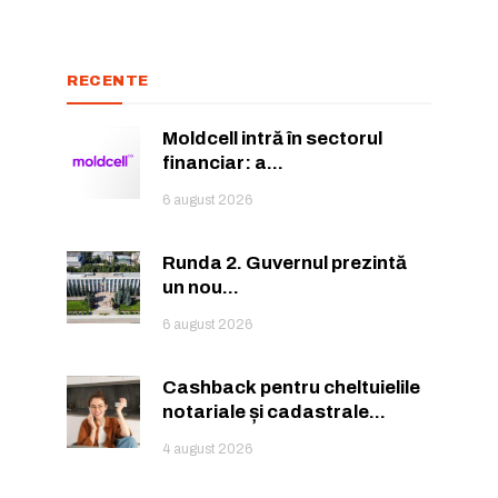
or care inspiră.
or care inspiră.
RECENTE
Moldcell intră în sectorul
financiar: a...
6 august 2026
nează-te
nează-te
Runda 2. Guvernul prezintă
un nou...
6 august 2026
Cashback pentru cheltuielile
notariale și cadastrale...
ă.
4 august 2026