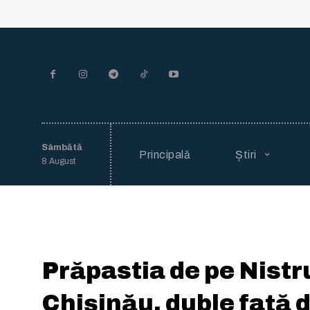
Sâmbătă
Principală
Știri
8 August
Prăpastia de pe Nistru
Chișinău, duble față d