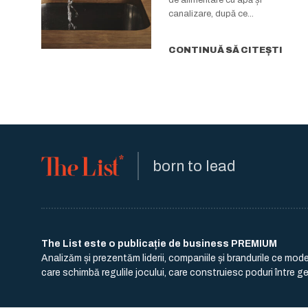
canalizare, după ce...
CONTINUĂ SĂ CITEȘTI
born to lead
The List este o publicație de business PREMIUM
Analizăm și prezentăm liderii, companiile și brandurile ce mo
care schimbă regulile jocului, care construiesc poduri între gen