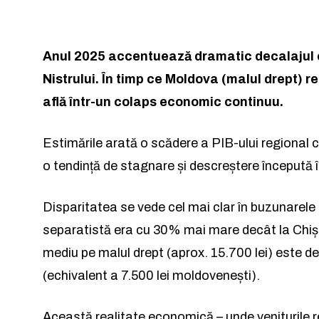
Rămâi conectat 
Rămâi conectat 
Anul 2025 accentuează dramatic decalajul e
Nistrului. În timp ce Moldova (malul drept) 
află într-un colaps economic continuu.
Estimările arată o scădere a PIB-ului regional
o tendință de stagnare și descreștere începută 
Am citit 
Am citit 
Disparitatea se vede cel mai clar în buzunarele
separatistă era cu 30% mai mare decât la Chișină
mediu pe malul drept (aprox. 15.700 lei) este de
(echivalent a 7.500 lei moldovenești).
a
Această realitate economică – unde veniturile re