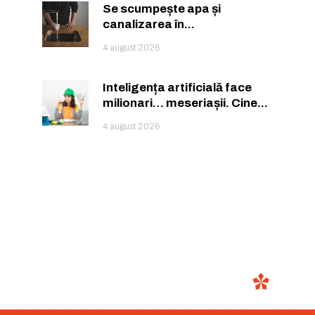
Se scumpește apa și
canalizarea în...
4 august 2026
Inteligența artificială face
milionari… meseriașii. Cine...
4 august 2026