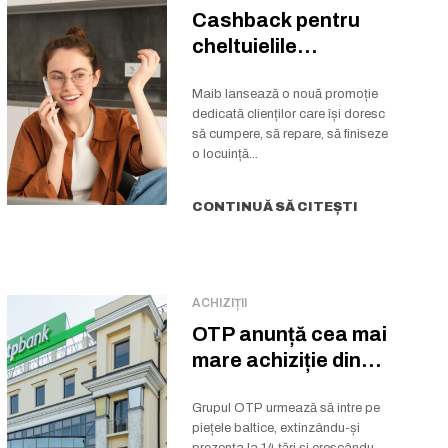
Cashback pentru
cheltuielile
notariale și
cadastrale la
Maib lansează o nouă promoție
dedicată clienților care își doresc
creditul imobiliar...
să cumpere, să repare, să finiseze
o locuință...
CONTINUĂ SĂ CITEȘTI
ACHIZIȚII
OTP anunță cea mai
mare achiziție din
istoria grupului
Grupul OTP urmează să intre pe
piețele baltice, extinzându-și
prezența la 14 țări și crescându-