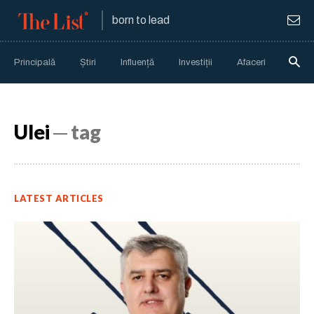
born to lead
Principală
Știri
Influență
Investiții
Afaceri
Anali
Ulei
─ tag
LATEST ARTICLES