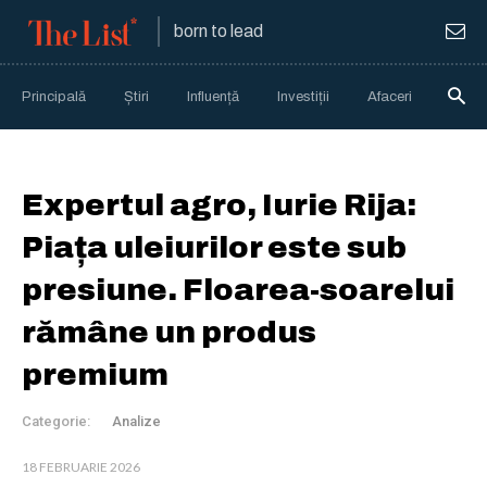
born to lead
Principală
Știri
Influență
Investiții
Afaceri
Anali
Expertul agro, Iurie Rija:
Piața uleiurilor este sub
presiune. Floarea-soarelui
rămâne un produs
premium
Categorie:
Analize
18 FEBRUARIE 2026