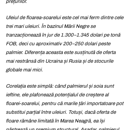
prețurilor.
Rămâi conectat la lumea afacerilor și
Rămâi conectat la lumea afacerilor și
a ideilor care inspiră.
a ideilor care inspiră.
Uleiul de floarea-soarelui este cel mai ferm dintre cele
trei mari uleiuri. În bazinul Mării Negre se
Abonează-te la newsletterul The List și citește știrile altfel.
Abonează-te la newsletterul The List și citește știrile altfel.
tranzacționează în jur de 1.300–1.345 dolari pe tonă
FOB, deci cu aproximativ 200–250 dolari peste
Abonează-te
Abonează-te
palmier. Diferența aceasta este susținută de oferta
mai restrânsă din Ucraina și Rusia și de stocurile
Am citit și accept
Am citit și accept
Politica de confidențialitate
Politica de confidențialitate
.
.
globale mai mici.
Rămâi conectat la lumea afacerilor și
Corelația este simplă: când palmierul și soia sunt
a ideilor care inspiră.
ieftine, ele plafonează potențialul de creștere al
floarei-soarelui, pentru că marile țări importatoare pot
Abonează-te la newsletterul The List și citește știrile altfel.
substitui parțial între uleiuri. Totuși, dacă oferta de
floare rămâne limitată în Marea Neagră, ea își
Abonează-te
păstrează un premium structural. Așadar, palmierul