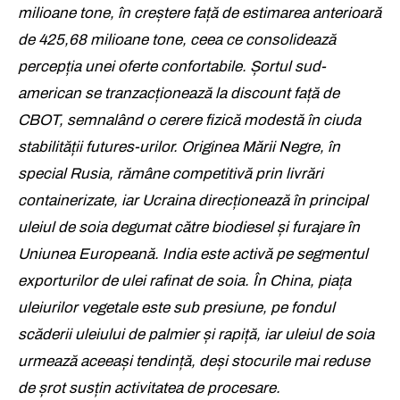
milioane tone, în creștere față de estimarea anterioară
de 425,68 milioane tone, ceea ce consolidează
percepția unei oferte confortabile. Șortul sud-
american se tranzacționează la discount față de
CBOT, semnalând o cerere fizică modestă în ciuda
stabilității futures-urilor. Originea Mării Negre, în
special Rusia, rămâne competitivă prin livrări
containerizate, iar Ucraina direcționează în principal
uleiul de soia degumat către biodiesel și furajare în
Uniunea Europeană. India este activă pe segmentul
exporturilor de ulei rafinat de soia. În China, piața
uleiurilor vegetale este sub presiune, pe fondul
scăderii uleiului de palmier și rapiță, iar uleiul de soia
urmează aceeași tendință, deși stocurile mai reduse
de șrot susțin activitatea de procesare.