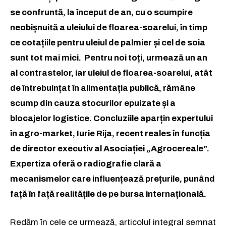
se confruntă, la început de an, cu o scumpire
neobișnuită a uleiului de floarea-soarelui, în timp
ce cotațiile pentru uleiul de palmier și cel de soia
sunt tot mai mici. Pentru noi toți, urmează un an
al contrastelor, iar uleiul de floarea-soarelui, atât
de întrebuințat în alimentația publică, rămâne
scump din cauza stocurilor epuizate și a
blocajelor logistice. Concluziile aparțin expertului
în agro-market, Iurie Rija, recent reales în funcția
de director executiv al Asociației „Agrocereale”.
Expertiza oferă o radiografie clară a
mecanismelor care influențează prețurile, punând
față în față realitățile de pe bursa internațională.
Redăm în cele ce urmează, articolul integral semnat