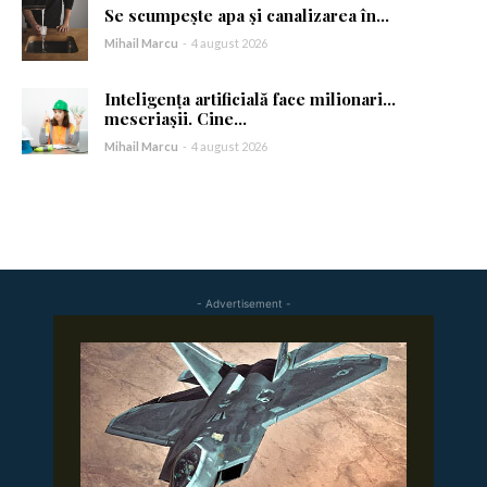
Se scumpește apa și canalizarea în...
Am citit și accept
Politica de confidențialitate
.
Mihail Marcu
-
4 august 2026
Inteligența artificială face milionari…
meseriașii. Cine...
Mihail Marcu
-
4 august 2026
- Advertisement -