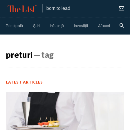
born to lead
Principală
Știri
Influență
Investiții
Afaceri
Anali
preturi
─ tag
LATEST ARTICLES