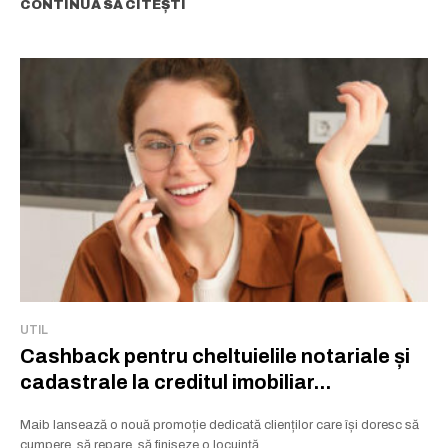
CONTINUĂ SĂ CITEȘTI
UTIL
Cashback pentru cheltuielile notariale și
cadastrale la creditul imobiliar...
Maib lansează o nouă promoție dedicată clienților care își doresc să
cumpere, să repare, să finiseze o locuință...