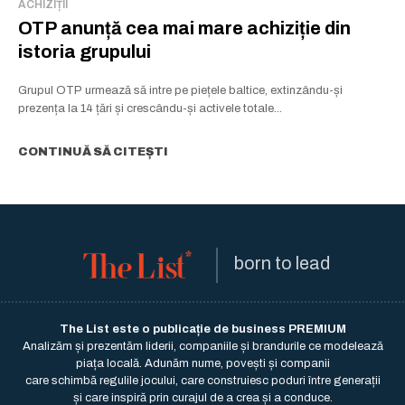
ACHIZIȚII
OTP anunță cea mai mare achiziție din
istoria grupului
Grupul OTP urmează să intre pe piețele baltice, extinzându-și
prezența la 14 țări și crescându-și activele totale...
CONTINUĂ SĂ CITEȘTI
born to lead
The List este o publicație de business PREMIUM
Analizăm și prezentăm liderii, companiile și brandurile ce modelează
piața locală. Adunăm nume, povești și companii
care schimbă regulile jocului, care construiesc poduri între generații
și care inspiră prin curajul de a crea și a conduce.