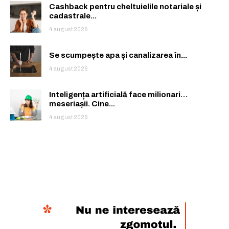
Cashback pentru cheltuielile notariale și
cadastrale...
4 august 2026
Se scumpește apa și canalizarea în...
4 august 2026
Inteligența artificială face milionari…
meseriașii. Cine...
4 august 2026
Rămâi conectat la lumea afacerilor și
Rămâi conectat la lumea afacerilor și
a ideilor care inspiră.
a ideilor care inspiră.