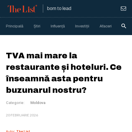
born to lead
Principală
Știri
Influență
Investiții
Afaceri
Anali
TVA mai mare la
restaurante și hoteluri. Ce
înseamnă asta pentru
buzunarul nostru?
Categorie:
Moldova
20 FEBRUARIE 2026
Autor:
The List