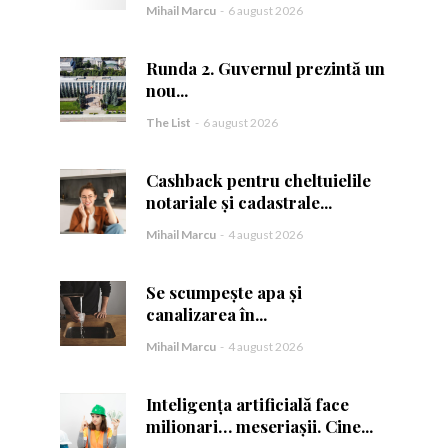
Mihail Marcu
-
6 august 2026
Runda 2. Guvernul prezintă un
nou...
The List
-
6 august 2026
ă.
Cashback pentru cheltuielile
notariale și cadastrale...
Mihail Marcu
-
4 august 2026
Se scumpește apa și
canalizarea în...
Mihail Marcu
-
4 august 2026
Inteligența artificială face
milionari… meseriașii. Cine...