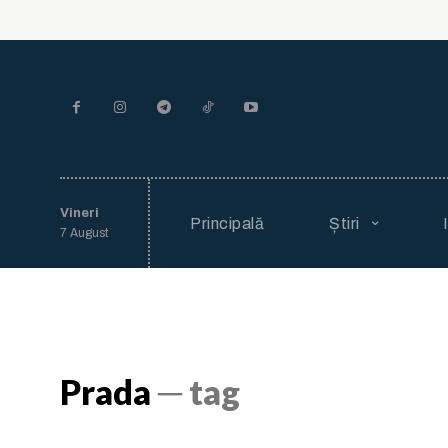
Vineri
Principală
Știri
7 August
Prada
─ tag