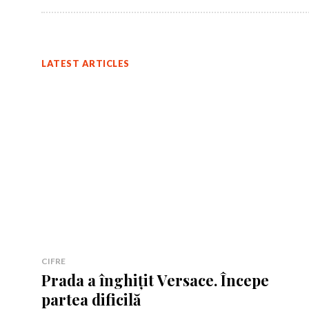
LATEST ARTICLES
Rămâi conectat 
Rămâi conectat 
CIFRE
Prada a înghițit Versace. Începe
partea dificilă
Am citit 
Am citit 