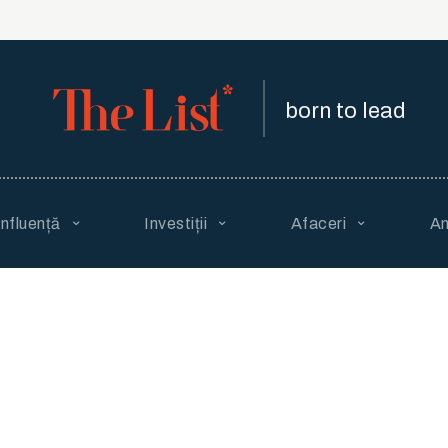
born to lead
Influență
Investiții
Afaceri
An