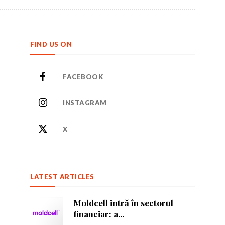
FIND US ON
FACEBOOK
INSTAGRAM
or care inspiră.
or care inspiră.
X
LATEST ARTICLES
nează-te
nează-te
Moldcell intră în sectorul
financiar: a...