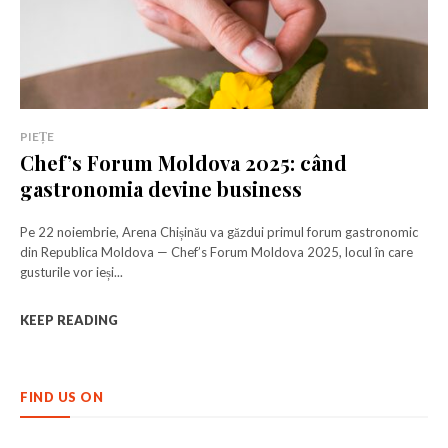
PIEȚE
Chef’s Forum Moldova 2025: când
gastronomia devine business
Pe 22 noiembrie, Arena Chișinău va găzdui primul forum gastronomic
din Republica Moldova — Chef’s Forum Moldova 2025, locul în care
Rămâi conectat la lumea afacerilor și
Rămâi conectat la lumea afacerilor și
gusturile vor ieși...
a ideilor care inspiră.
a ideilor care inspiră.
KEEP READING
Abonează-te la newsletterul The List și citește știrile altfel.
Abonează-te la newsletterul The List și citește știrile altfel.
FIND US ON
Abonează-te
Abonează-te