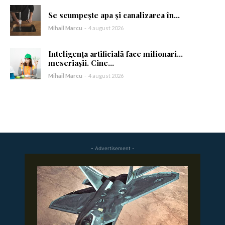
Se scumpește apa și canalizarea în...
Mihail Marcu
-
4 august 2026
Inteligența artificială face milionari…
meseriașii. Cine...
Mihail Marcu
-
4 august 2026
- Advertisement -