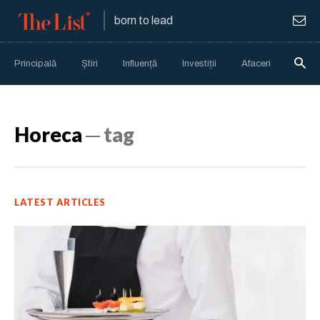
born to lead
Principală
Știri
Influență
Investiții
Afaceri
Anali
Horeca
─ tag
LATEST ARTICLES