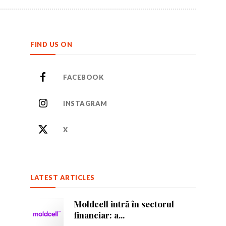
FIND US ON
FACEBOOK
INSTAGRAM
or care inspiră.
or care inspiră.
X
LATEST ARTICLES
nează-te
nează-te
Moldcell intră în sectorul
financiar: a...