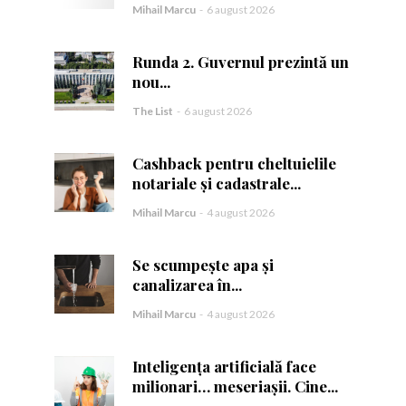
Mihail Marcu
-
6 august 2026
Runda 2. Guvernul prezintă un
nou...
The List
-
6 august 2026
ă.
Cashback pentru cheltuielile
notariale și cadastrale...
Mihail Marcu
-
4 august 2026
Se scumpește apa și
canalizarea în...
Mihail Marcu
-
4 august 2026
Inteligența artificială face
milionari… meseriașii. Cine...