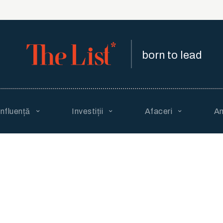
born to lead
Influență
Investiții
Afaceri
An