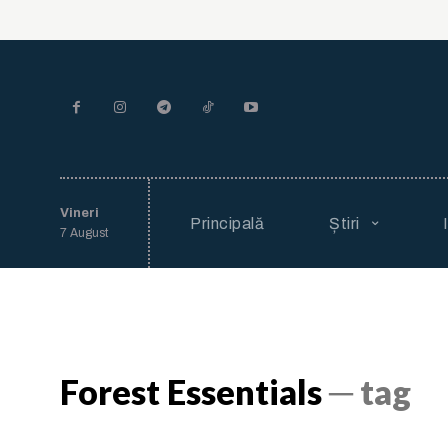
Vineri
Principală
Știri
7 August
Forest Essentials
─ tag