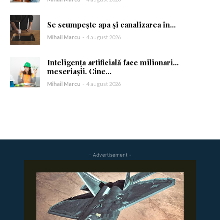
Se scumpește apa și canalizarea în...
Mihail Marcu
-
4 august 2026
Inteligența artificială face milionari…
meseriașii. Cine...
Mihail Marcu
-
4 august 2026
- Advertisement -