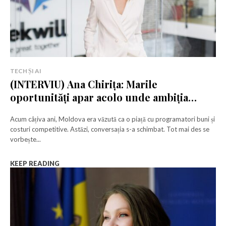
TECH ȘI AI
(INTERVIU) Ana Chirița: Marile
oportunități apar acolo unde ambiția
întâlnește viteza
Acum câțiva ani, Moldova era văzută ca o piață cu programatori buni și
costuri competitive. Astăzi, conversația s-a schimbat. Tot mai des se
vorbește...
KEEP READING