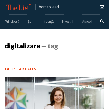
born to lead
Principală
Știri
Influență
Investiții
Afaceri
Anali
digitalizare
─ tag
LATEST ARTICLES