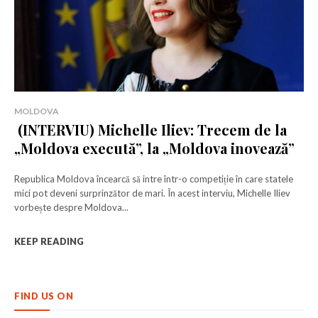
MOLDOVA
(INTERVIU) Michelle Iliev: Trecem de la
„Moldova execută”, la „Moldova inovează”
Republica Moldova încearcă să intre într-o competiție în care statele
mici pot deveni surprinzător de mari. În acest interviu, Michelle Iliev
Rămâi conectat la lumea afacerilor și
Rămâi conectat la lumea afacerilor și
vorbește despre Moldova...
a ideilor care inspiră.
a ideilor care inspiră.
KEEP READING
Abonează-te la newsletterul The List și citește știrile altfel.
Abonează-te la newsletterul The List și citește știrile altfel.
FIND US ON
Abonează-te
Abonează-te