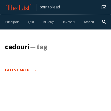
born to lead
Principală
Știri
Influență
Investiții
Afaceri
Anali
cadouri
─ tag
LATEST ARTICLES