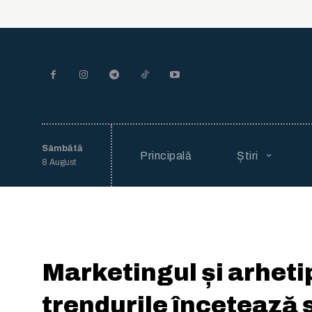
Sâmbătă
Principală
Știri
8 August
Marketingul și arheti
trendurile încetează s