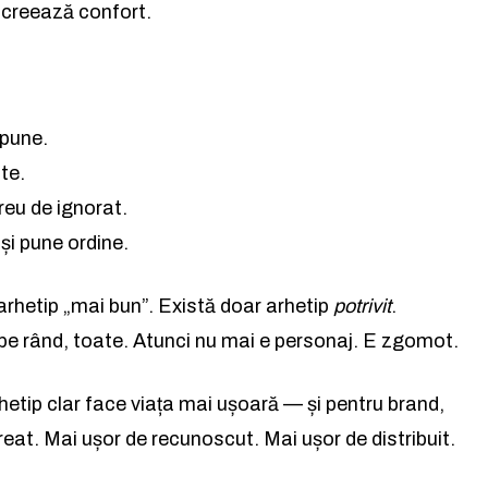
citește știrile altfel.
, creează confort.
Abonează-te
spune.
Am citit și accept
Politica de confidențialitate
.
te.
reu de ignorat.
și pune ordine.
arhetip „mai bun”. Există doar arhetip
potrivit
.
pe rând, toate. Atunci nu mai e personaj. E zgomot.
etip clar face viața mai ușoară — și pentru brand,
reat. Mai ușor de recunoscut. Mai ușor de distribuit.