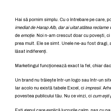
Hai să pornim simplu. Cu o întrebare pe care, 
imediat de Harap Alb, dar ai uitat atâtea reclame 
de
emoție
. Noi n-am crescut doar cu povești, ci
prea mult. Ele se simt. Unele ne-au fost dragi, a
lăsat indiferenți.
Marketingul funcționează exact la fel, chiar 
Un brand nu trăiește într-un logo sau într-un sit
Iar acolo nu există tabele Excel, ci
impresii
. Arh
povestea publicului tău. Nu ce vinzi, ci
cum ești
Ești genul care explică lucrurile calm, pas cu pas