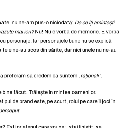
poate, nu ne-am pus-o niciodată:
De ce îți amintești
văzute mai ieri?
Nu! Nu e vorba de memorie. E vorba
 cu personaje. Iar personajele bune nu se explică
ltele ne-au scos din sărite, dar nici unele nu ne-au
dacă preferăm să credem că suntem
„raționali”
.
e bine făcut. Trăiește în mintea oamenilor.
etipul de brand este, pe scurt, rolul pe care îl joci în
 perceput
.
? Ești prietenul care spune: „stai liniștit, se