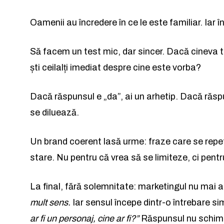
Oamenii au încredere în ce le este familiar. Iar
Să facem un test mic, dar sincer. Dacă cineva te-
ști ceilalți imediat despre cine este vorba?
Dacă răspunsul e „da”, ai un arhetip. Dacă răsp
se diluează.
Un brand coerent lasă urme: fraze care se repetă
stare. Nu pentru că vrea să se limiteze, ci pentr
La final, fără solemnitate: marketingul nu mai
mult sens.
Iar sensul începe dintr-o întrebare s
ar fi un personaj, cine ar fi?”
Răspunsul nu schimb