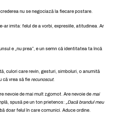
 încrederea nu se negociază la fiecare postare.
ar imita: felul de a vorbi, expresiile, atitudinea. Ar
unsul e „nu prea”, e un semn că identitatea ta încă
, culori care revin, gesturi, simboluri, o anumită
u că vrea să fie
recunoscut
.
 are nevoie de mai mult zgomot. Are nevoie de
mai
implă, spusă pe un ton prietenos:
„Dacă brandul meu
ă doar felul în care comunici. Aduce ordine.