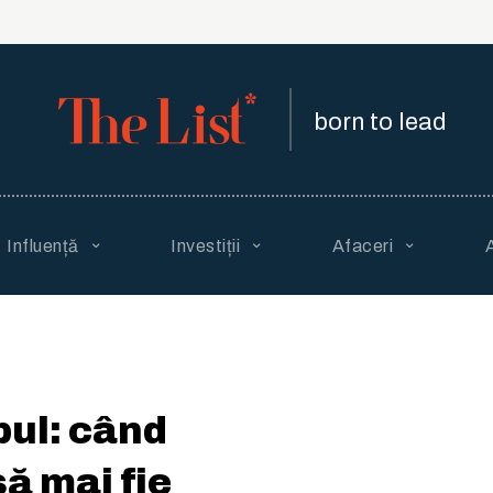
born to lead
Influență
Investiții
Afaceri
pul: când
ă mai fie