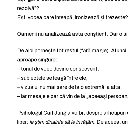
rezolvă”?
Rămâi conectat 
Rămâi conectat 
Ești vocea care înțeapă, ironizează și trezește?
Oamenii nu analizează asta conștient. Dar o si
De aici pornește tot restul (fără magie). Atunci 
aproape singure:
Am citit 
Am citit 
– tonul de voce devine consecvent,
– subiectele se leagă între ele,
– vizualul nu mai sare de la o extremă la alta,
– iar mesajele par că vin de la „aceeași persoan
a
Psihologul Carl Jung a vorbit despre arhetipuri 
liber:
le știm dinainte să le învățăm
. De aceea, un 