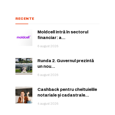
RECENTE
Moldcell intră în sectorul
financiar: a...
6 august 2026
Runda 2. Guvernul prezintă
un nou...
6 august 2026
Cashback pentru cheltuielile
notariale și cadastrale...
4 august 2026