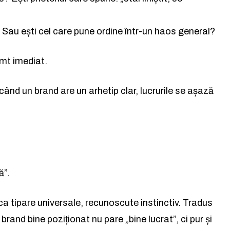
la lumea afacerilor și a ideil
la lumea afacerilor și a ideil
 Sau ești cel care pune ordine într-un haos general?
Abonează-te la newsletterul The List și citește știrile altfel.
Abonează-te la newsletterul The List și citește știrile altfel.
mt imediat.
când un brand are un arhetip clar, lucrurile se așază
Abo
Abo
și accept
și accept
Politica de confidențialitate
Politica de confidențialitate
.
.
Rămâi conectat la lumea
ă”.
facerilor și a ideilor care inspir
ca tipare universale, recunoscute instinctiv. Tradus
brand bine poziționat nu pare „bine lucrat”, ci pur și
Abonează-te la newsletterul The List și