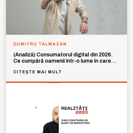
DUMITRU TALMAZAN
(Analiză) Consumatorul digital din 2026.
Ce cumpără oamenii într-o lume în care
nimeni nu mai are răbdare
CITEȘTE MAI MULT
Rămâi conectat la lumea afacerilor și
Rămâi conectat la lumea afacerilor și
a ideilor care inspiră.
a ideilor care inspiră.