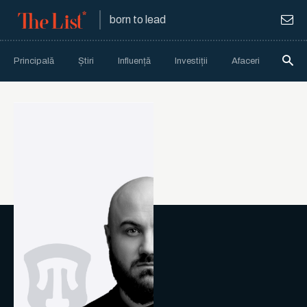
born to lead
Principală
Știri
Influență
Investiții
Afaceri
Anali