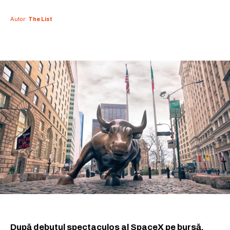
Autor:
The List
După debutul spectaculos al SpaceX pe bursă,