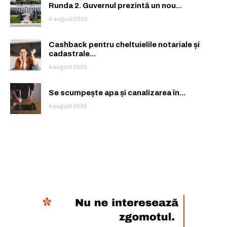
Runda 2. Guvernul prezintă un nou...
6 august 2026
Cashback pentru cheltuielile notariale și
cadastrale...
4 august 2026
Se scumpește apa și canalizarea în...
4 august 2026
Rămâi conectat la lumea afacerilor și
Rămâi conectat la lumea afacerilor și
a ideilor care inspiră.
a ideilor care inspiră.