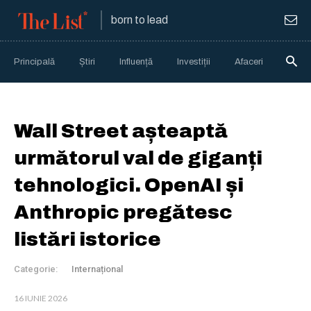
born to lead
Principală
Știri
Influență
Investiții
Afaceri
Anali
Wall Street așteaptă
următorul val de giganți
tehnologici. OpenAI și
Anthropic pregătesc
listări istorice
Categorie:
Internațional
16 IUNIE 2026