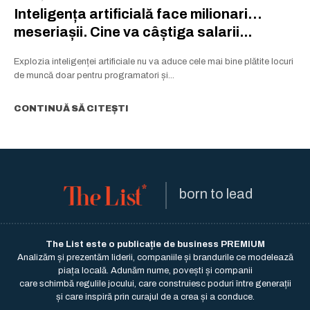
Inteligența artificială face milionari…
meseriașii. Cine va câștiga salarii...
Explozia inteligenței artificiale nu va aduce cele mai bine plătite locuri
de muncă doar pentru programatori și...
CONTINUĂ SĂ CITEȘTI
born to lead
The List este o publicație de business PREMIUM
Analizăm și prezentăm liderii, companiile și brandurile ce modelează
piața locală. Adunăm nume, povești și companii
care schimbă regulile jocului, care construiesc poduri între generații
și care inspiră prin curajul de a crea și a conduce.