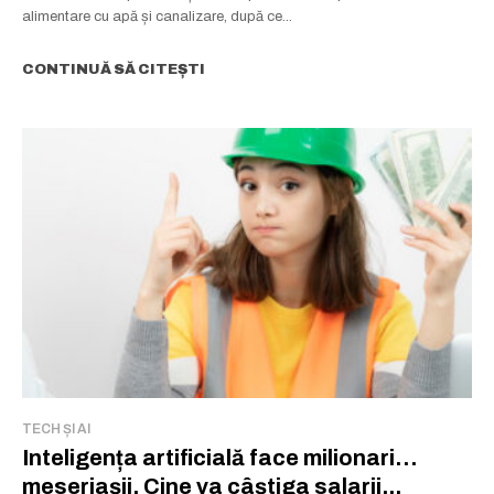
alimentare cu apă și canalizare, după ce...
CONTINUĂ SĂ CITEȘTI
TECH ȘI AI
Inteligența artificială face milionari…
meseriașii. Cine va câștiga salarii...