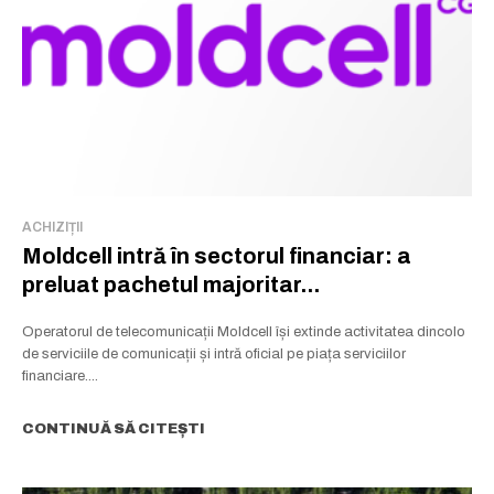
a ideilor care inspiră.
Abonează-te la newsletterul The List și citește știrile altfel.
Abonează-te
Am citit și accept
Politica de confidențialitate
.
ACHIZIȚII
Moldcell intră în sectorul financiar: a
preluat pachetul majoritar...
Operatorul de telecomunicații Moldcell își extinde activitatea dincolo
de serviciile de comunicații și intră oficial pe piața serviciilor
financiare....
CONTINUĂ SĂ CITEȘTI