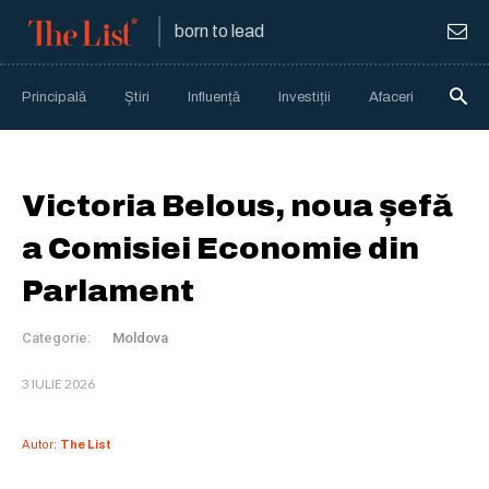
born to lead
Principală
Știri
Influență
Investiții
Afaceri
Anali
Victoria Belous, noua șefă
a Comisiei Economie din
Parlament
Categorie:
Moldova
3 IULIE 2026
Autor:
The List