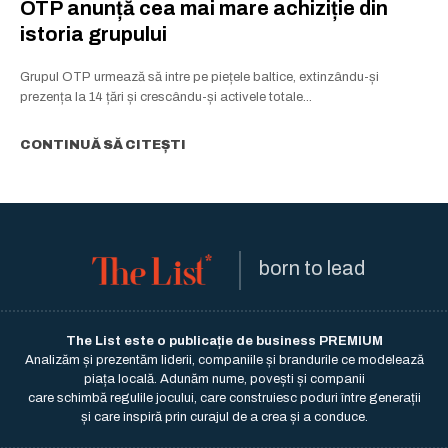
OTP anunță cea mai mare achiziție din
istoria grupului
Grupul OTP urmează să intre pe piețele baltice, extinzându-și
prezența la 14 țări și crescându-și activele totale...
CONTINUĂ SĂ CITEȘTI
born to lead
The List este o publicație de business PREMIUM
Analizăm și prezentăm liderii, companiile și brandurile ce modelează
piața locală. Adunăm nume, povești și companii
care schimbă regulile jocului, care construiesc poduri între generații
și care inspiră prin curajul de a crea și a conduce.