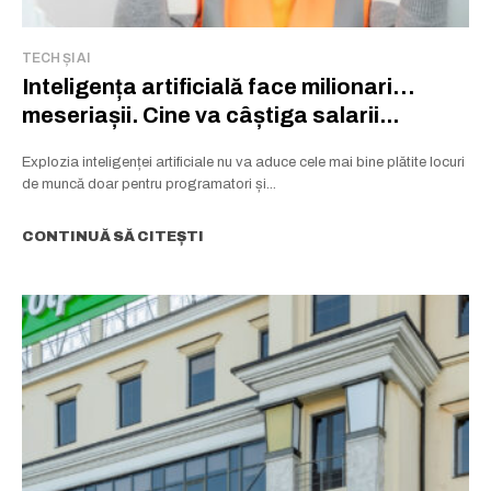
TECH ȘI AI
Inteligența artificială face milionari…
meseriașii. Cine va câștiga salarii...
Explozia inteligenței artificiale nu va aduce cele mai bine plătite locuri
de muncă doar pentru programatori și...
CONTINUĂ SĂ CITEȘTI