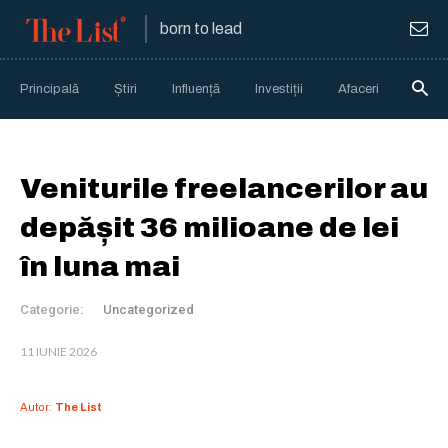
born to lead
Principală
Știri
Influență
Investiții
Afaceri
Anali
Veniturile freelancerilor au
depășit 36 milioane de lei
în luna mai
Categorie:
Uncategorized
11 IUNIE 2026
Autor:
The List