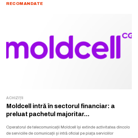
RECOMANDATE
Rămâi conectat la lumea afacerilor și
a ideilor care inspiră.
Abonează-te la newsletterul The List și citește știrile altfel.
Abonează-te
Am citit și accept
Politica de confidențialitate
.
ACHIZIȚII
Moldcell intră în sectorul financiar: a
preluat pachetul majoritar...
Operatorul de telecomunicații Moldcell își extinde activitatea dincolo
de serviciile de comunicații și intră oficial pe piața serviciilor