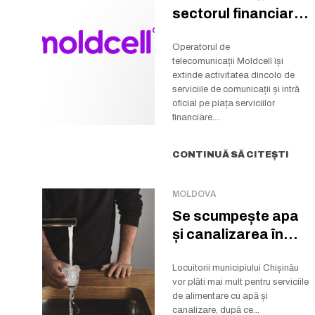
sectorul financiar:
a preluat pachetul
majoritar...
Operatorul de
telecomunicații Moldcell își
extinde activitatea dincolo de
serviciile de comunicații și intră
oficial pe piața serviciilor
financiare....
CONTINUĂ SĂ CITEȘTI
MOLDOVA
Se scumpește apa
și canalizarea în
Chișinău
Locuitorii municipiului Chișinău
vor plăti mai mult pentru serviciile
de alimentare cu apă și
canalizare, după ce...