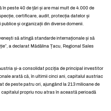
și accept
și accept
Politica de confidențialitate
Politica de confidențialitate
.
.
 în peste 40 de țări și are mai mult de 4.000 de
ecție, certificare, audit, protecția datelor și
 publice și organizații din diverse domenii.
Rămâi conectat la lumea
venești să atingă standarde internaționale și să
facerilor și a ideilor care inspir
ație”, a declarat Mădălina Țacu, Regional Sales
Abonează-te la newsletterul The List și
citește știrile altfel.
Austria și-a consolidat poziția de principal investitor
ale arată că, în ultimii cinci ani, capitalul austriac
Abonează-te
 de peste patru ori, ajungând la 213 milioane de
Am citit și accept
Politica de confidențialitate
.
 capitalul propriu nou atras în această perioadă