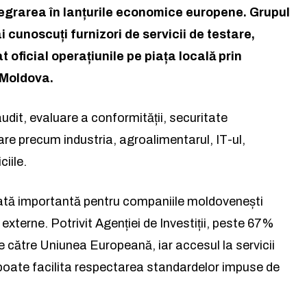
egrarea în lanțurile economice europene. Grupul
i cunoscuți furnizori de servicii de testare,
t oficial operațiunile pe piața locală prin
 Moldova.
udit, evaluare a conformității, securitate
are precum industria, agroalimentarul, IT-ul,
ciile.
la lumea afacerilor și a ideil
la lumea afacerilor și a ideil
rată importantă pentru companiile moldovenești
externe. Potrivit Agenției de Investiții, peste 67%
Abonează-te la newsletterul The List și citește știrile altfel.
Abonează-te la newsletterul The List și citește știrile altfel.
e către Uniunea Europeană, iar accesul la servicii
i poate facilita respectarea standardelor impuse de
Abo
Abo