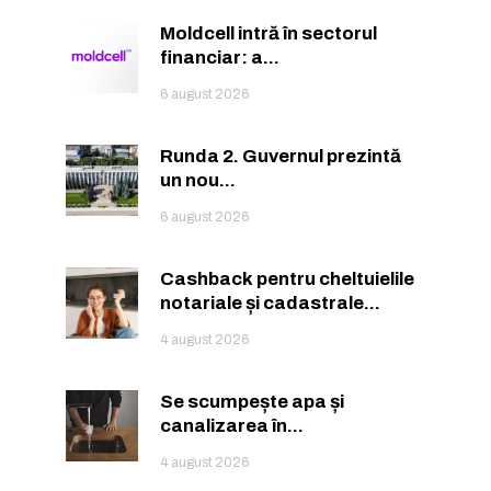
Moldcell intră în sectorul
financiar: a...
6 august 2026
Runda 2. Guvernul prezintă
un nou...
6 august 2026
Cashback pentru cheltuielile
or care inspiră.
or care inspiră.
notariale și cadastrale...
4 august 2026
Se scumpește apa și
canalizarea în...
nează-te
nează-te
4 august 2026