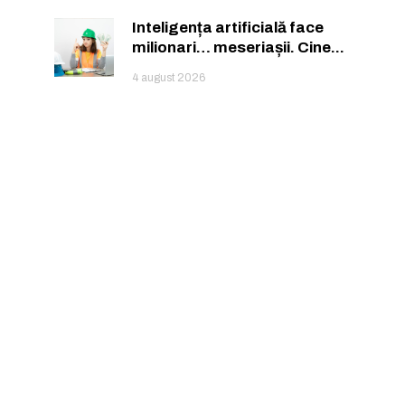
Inteligența artificială face
milionari… meseriașii. Cine...
4 august 2026
ă.