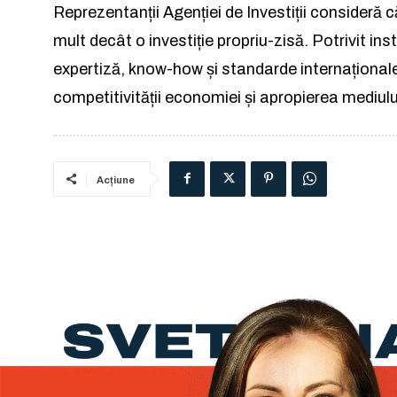
Reprezentanții Agenției de Investiții consideră 
mult decât o investiție propriu-zisă. Potrivit ins
expertiză, know-how și standarde internațional
competitivității economiei și apropierea mediul
Acțiune