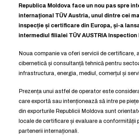
Republica Moldova face un nou pas spre int
internațional TÜV Austria, unul dintre cei ma
inspecție și certificare din Europa, și-a lansa
intermediul filialei TÜV AUSTRIA Inspection
Noua companie va oferi servicii de certificare, a
cibernetică și consultanță tehnică pentru secto
infrastructura, energia, mediul, comerțul și servi
Rămâi conectat 
Rămâi conectat 
Prezența unui astfel de operator este conside
care exportă sau intenționează să intre pe piețe 
din exporturile Republicii Moldova sunt orientat
locale de certificare și evaluare a conformități
partenerii internaționali.