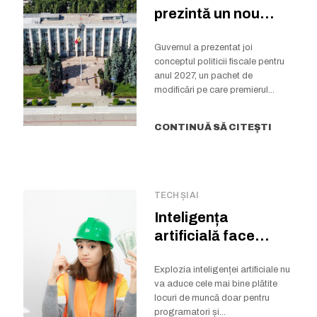
prezintă un nou
proiect de politică...
Guvernul a prezentat joi
conceptul politicii fiscale pentru
anul 2027, un pachet de
modificări pe care premierul...
CONTINUĂ SĂ CITEȘTI
TECH ȘI AI
Inteligența
artificială face
milionari…
meseriașii. Cine va
Explozia inteligenței artificiale nu
va aduce cele mai bine plătite
câștiga salarii...
locuri de muncă doar pentru
programatori și...