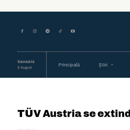
Sâmbătă
Principală
Știri
8 August
TÜV Austria se extin