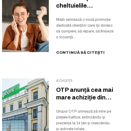
cheltuielile
notariale și
cadastrale la
Maib lansează o nouă promoție
dedicată clienților care își doresc
creditul imobiliar...
să cumpere, să repare, să finiseze
o locuință...
CONTINUĂ SĂ CITEȘTI
ACHIZIȚII
OTP anunță cea mai
mare achiziție din
istoria grupului
Grupul OTP urmează să intre pe
piețele baltice, extinzându-și
prezența la 14 țări și crescându-
și activele totale...