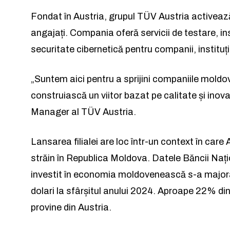
Am citit 
Am citit 
Fondat în Austria, grupul TÜV Austria activează
angajați. Compania oferă servicii de testare, insp
securitate cibernetică pentru companii, instituții
„Suntem aici pentru a sprijini companiile moldo
a
construiască un viitor bazat pe calitate și inov
Manager al TÜV Austria.
Lansarea filialei are loc într-un context în care 
străin în Republica Moldova. Datele Băncii Națion
investit în economia moldovenească s-a majorat
dolari la sfârșitul anului 2024. Aproape 22% din
provine din Austria.