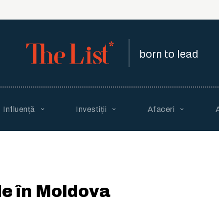
born to lead
Influență
Investiții
Afaceri
de în Moldova