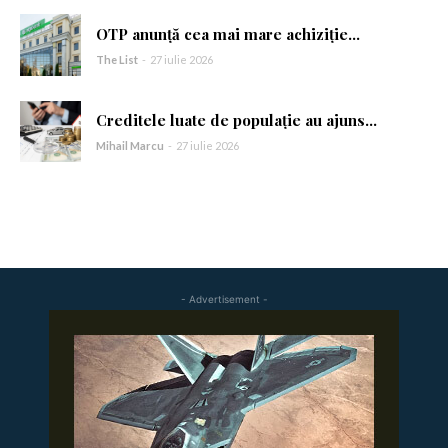
OTP anunță cea mai mare achiziție...
Am citit și accept
Politica de confidențialitate
.
The List
-
27 iulie 2026
Creditele luate de populație au ajuns...
Mihail Marcu
-
27 iulie 2026
- Advertisement -