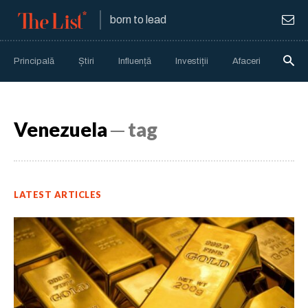
born to lead
Principală
Știri
Influență
Investiții
Afaceri
Anali
Venezuela
─ tag
LATEST ARTICLES